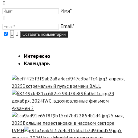
Имя*
Email*
Интересно
Календарь
3 апреля,
2025
Экстремальный пульс времени BALL
29
декабря, 2024
IWC, вдохновленные фильмом
Аквамен 2
25 мая,
2025
Большие перестановки в часовом секторе
LVMH
5
августа, 2026
Часы Montblanc испытали на