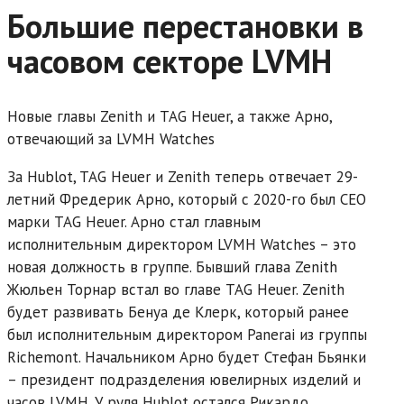
Большие перестановки в
часовом секторе LVMH
Новые главы Zenith и TAG Heuer, а также Арно,
отвечающий за LVMH Watches
За Hublot, TAG Heuer и Zenith теперь отвечает 29-
летний Фредерик Арно, который с 2020-го был CEO
марки TAG Heuer. Арно стал главным
исполнительным директором LVMH Watches – это
новая должность в группе. Бывший глава Zenith
Жюльен Торнар встал во главе TAG Heuer. Zenith
будет развивать Бенуа де Клерк, который ранее
был исполнительным директором Panerai из группы
Richemont. Начальником Арно будет Стефан Бьянки
– президент подразделения ювелирных изделий и
часов LVMH. У руля Hublot остался Рикардо