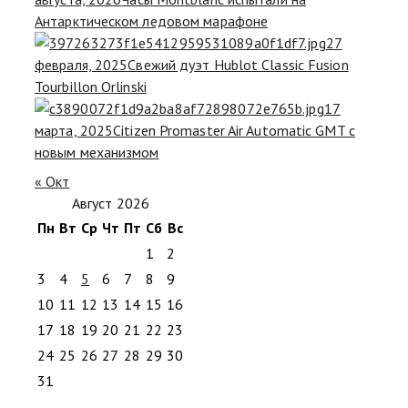
Антарктическом ледовом марафоне
27
февраля, 2025
Свежий дуэт Hublot Classic Fusion
Tourbillon Orlinski
17
марта, 2025
Citizen Promaster Air Automatic GMT с
новым механизмом
« Окт
Август 2026
Пн
Вт
Ср
Чт
Пт
Сб
Вс
1
2
3
4
5
6
7
8
9
10
11
12
13
14
15
16
17
18
19
20
21
22
23
24
25
26
27
28
29
30
31