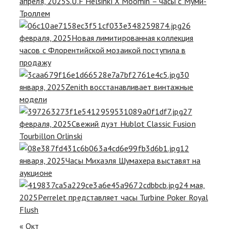
апреля, 2025
S.U.F Helsinki X Moomin – часы с Муми-
Троллем
26
февраля, 2025
Новая лимитированная коллекция
часов с Флорентийской мозаикой поступила в
продажу
30
января, 2025
Zenith восстанавливает винтажные
модели
27
февраля, 2025
Свежий дуэт Hublot Classic Fusion
Tourbillon Orlinski
12
января, 2025
Часы Михаэля Шумахера выставят на
аукционе
24 мая,
2025
Perrelet представляет часы Turbine Poker Royal
Flush
« Окт