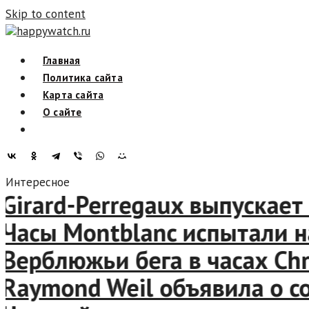
Skip to content
happywatch.ru
Главная
Политика сайта
Карта сайта
О сайте
Интересное
irard-Perregaux выпускает 
асы Montblanc испытали н
ерблюжьи бега в часах Chris
aymond Weil объявила о со