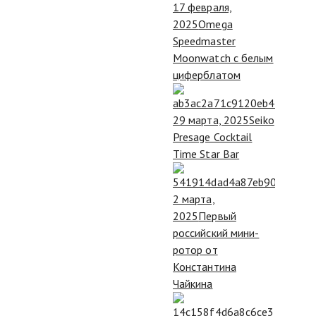
17 февраля,
2025
Omega
Speedmaster
Moonwatch c белым
циферблатом
29 марта, 2025
Seiko
Presage Cocktail
Time Star Bar
2 марта,
2025
Первый
российский мини-
ротор от
Константина
Чайкина