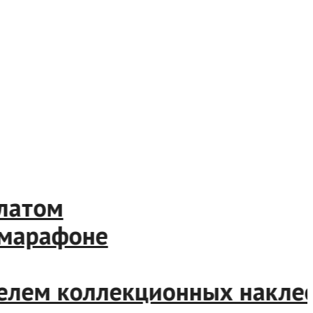
латом
марафоне
елем коллекционных наклее